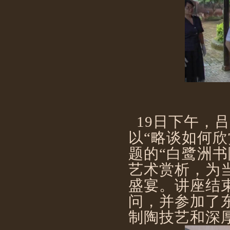
19日下午，
以“略谈如何
题的“白鹭洲
艺术赏析，为
盛宴。讲座结
问，并参加了
制陶技艺和深