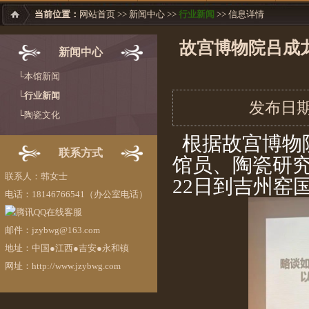
当前位置：
网站首页
>>
新闻中心
>>
行业新闻
>> 信息详情
故宫博物院吕成
新闻中心
└本馆新闻
└行业新闻
发布日期：
└陶瓷文化
根据故宫博物院
联系方式
馆员、陶瓷研究
联系人：韩女士
22日到吉州窑
电话：18146766541（办公室电话）
邮件：jzybwg@163.com
地址：中国●江西●吉安●永和镇
网址：http://www.jzybwg.com