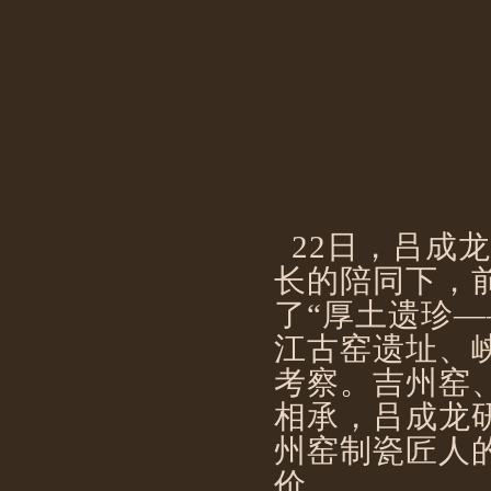
22日，吕成
长的陪同下，
了“厚土遗珍
江古窑遗址、
考察。吉州窑
相承，吕成龙
州窑制瓷匠人
价。